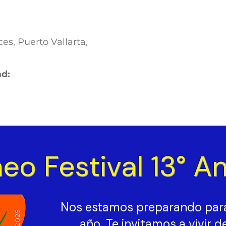
es, Puerto Vallarta,
ad:
eo Festival 13° An
Nos estamos preparando para 
año. Te invitamos a vivir 