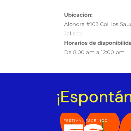
Ubicación:
Alondra #103 Col. los Sauc
Jalisco.
Horarios de disponibilid
De 8:00 am a 12:00 pm
¡Espontán