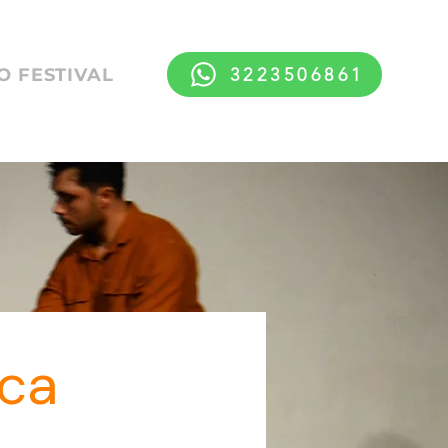
3223506861
 FESTIVAL
ica