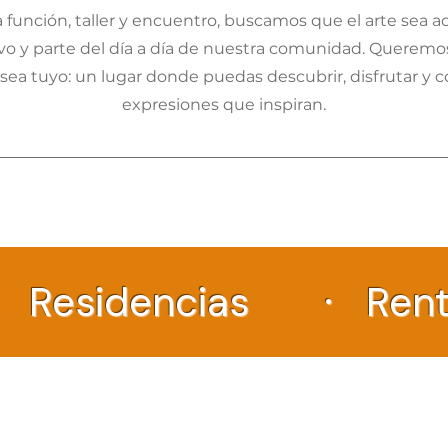
 función, taller y encuentro, buscamos que el arte sea ac
tivo y parte del día a día de nuestra comunidad. Queremo
sea tuyo: un lugar donde puedas descubrir, disfrutar y 
expresiones que inspiran.
· Residencias
· Rent