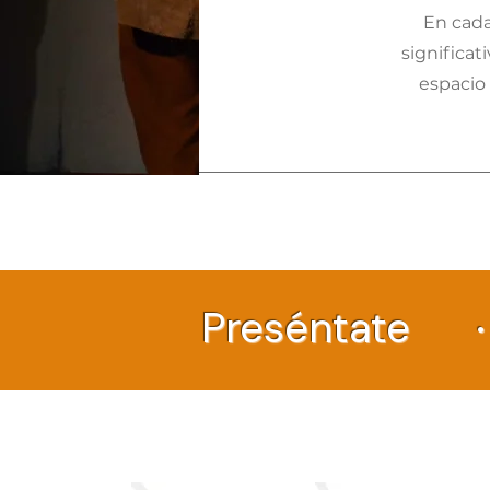
En cada
significa
espacio 
Preséntate