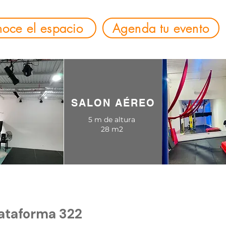
oce el espacio
Agenda tu evento
SALON AÉREO
5 m de altura
28 m2
lataforma 322