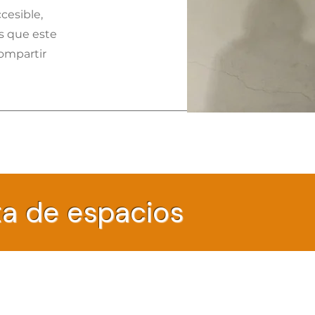
cesible,
s que este
compartir
a de espacios