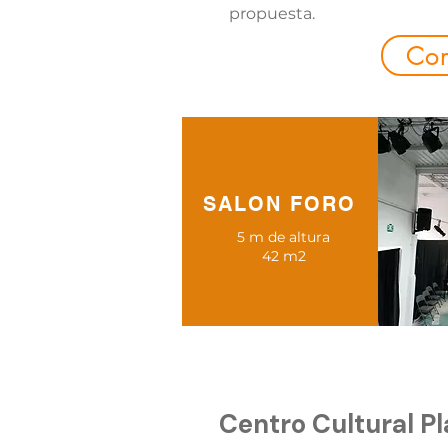
propuesta.
Con
SALON FORO
5 m de altura
42 m2
Centro Cultural P