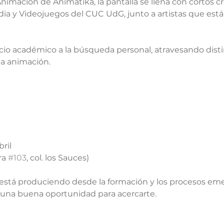
nimación de Animatika, la pantalla se llena con cortos c
dia y Videojuegos del CUC UdG, junto a artistas que está
cio académico a la búsqueda personal, atravesando distint
la animación.
ril  
a 
#103
, col. los Sauces)  
e está produciendo desde la formación y los procesos em
s una buena oportunidad para acercarte.