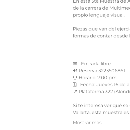
En esta 5ta Muestra de A
de la carrera de Multime
propio lenguaje visual.
Piezas que van del ejerci
formas de contar desde 
🎟   Entrada libre
📲 Reserva 3223506861 
⏰ Horario: 7:00 pm  
🗓   Fecha: Jueves 16 de ab
📍 Plataforma 322 (Alondr
Si te interesa ver qué s
Vallarta, esta muestra e
Mostrar más