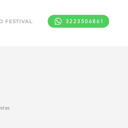
3223506861
 FESTIVAL
istas